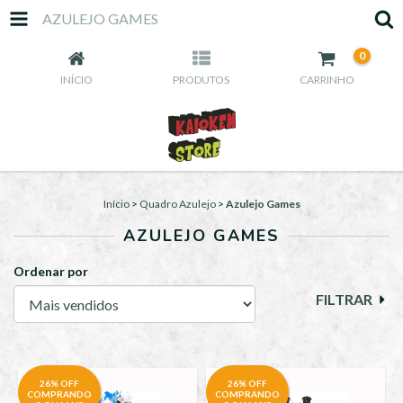
AZULEJO GAMES
0
INÍCIO
PRODUTOS
CARRINHO
Início
>
Quadro Azulejo
>
Azulejo Games
AZULEJO GAMES
Ordenar por
FILTRAR
26% OFF
26% OFF
COMPRANDO
COMPRANDO