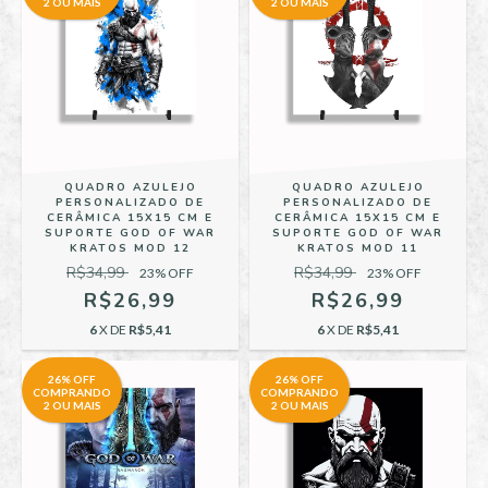
2 OU MAIS
2 OU MAIS
QUADRO AZULEJO
QUADRO AZULEJO
PERSONALIZADO DE
PERSONALIZADO DE
CERÂMICA 15X15 CM E
CERÂMICA 15X15 CM E
SUPORTE GOD OF WAR
SUPORTE GOD OF WAR
KRATOS MOD 12
KRATOS MOD 11
R$34,99
R$34,99
23
% OFF
23
% OFF
R$26,99
R$26,99
6
X DE
R$5,41
6
X DE
R$5,41
26% OFF
26% OFF
COMPRANDO
COMPRANDO
2 OU MAIS
2 OU MAIS