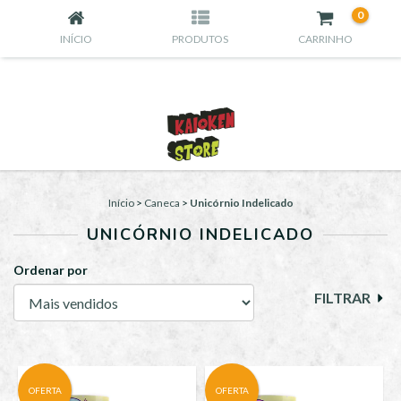
0
INÍCIO
PRODUTOS
CARRINHO
Início
>
Caneca
>
Unicórnio Indelicado
UNICÓRNIO INDELICADO
Ordenar por
FILTRAR
OFERTA
OFERTA