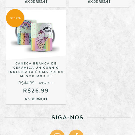
6
X DE
R$5,41
6
X DE
R$5,41
OFERTA
CANECA BRANCA DE
CERÂMICA UNICÓRNIO
INDELICADO É UMA PORRA
MESMO MOD 03
R$44,99
40
% OFF
R$26,99
6
X DE
R$5,41
SIGA-NOS