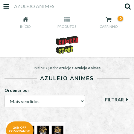
AZULEJO ANIMES
0
INÍCIO
PRODUTOS
CARRINHO
Início
>
Quadro Azulejo
>
Azulejo Animes
AZULEJO ANIMES
Ordenar por
FILTRAR
26% OFF
COMPRANDO